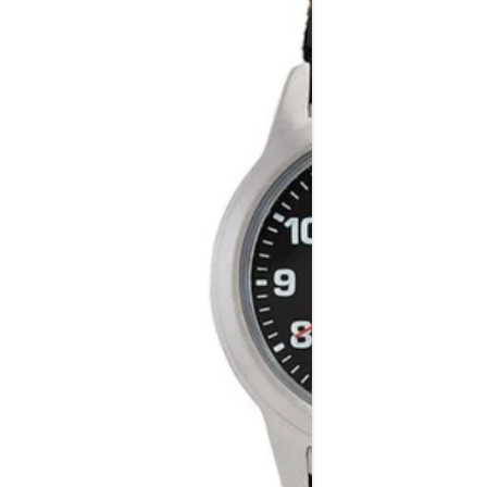
Tissot T-Sport Chronograph XL Khaki 45mm